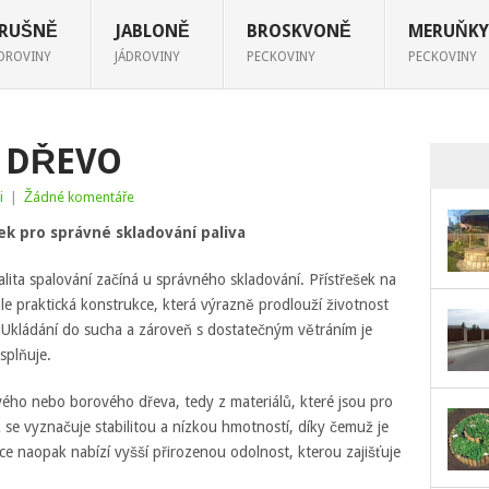
RUŠNĚ
JABLONĚ
BROSKVONĚ
MERUŇKY
ÁDROVINY
JÁDROVINY
PECKOVINY
PECKOVINY
 DŘEVO
i
|
Žádné komentáře
ek pro správné skladování paliva
alita spalování začíná u správného skladování. Přístřešek na
le praktická konstrukce, která výrazně prodlouží životnost
í. Ukládání do sucha a zároveň s dostatečným větráním je
splňuje.
ho nebo borového dřeva, tedy z materiálů, které jsou pro
se vyznačuje stabilitou a nízkou hmotností, díky čemuž je
ice naopak nabízí vyšší přirozenou odolnost, kterou zajišťuje