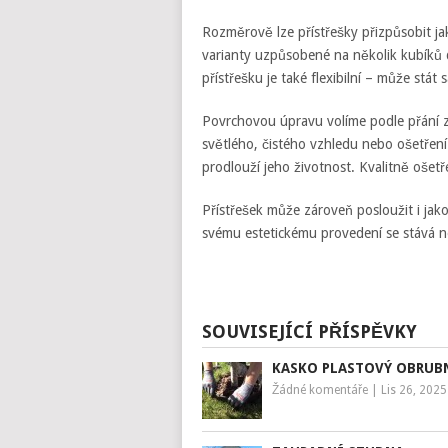
Rozměrově lze přístřešky přizpůsobit j
varianty uzpůsobené na několik kubíků d
přístřešku je také flexibilní – může st
Povrchovou úpravu volíme podle přání z
světlého, čistého vzhledu nebo ošetření
prodlouží jeho životnost. Kvalitně ošetř
Přístřešek může zároveň posloužit i jako
svému estetickému provedení se stává n
SOUVISEJÍCÍ PŘÍSPĚVKY
KASKO PLASTOVÝ OBRUB
Žádné komentáře
|
Lis 26, 2025