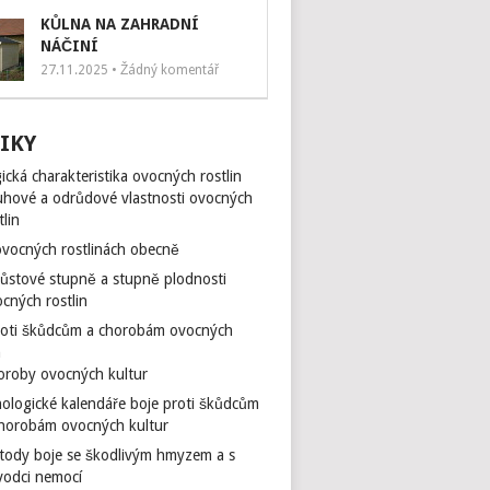
KŮLNA NA ZAHRADNÍ
NÁČINÍ
27.11.2025 • Žádný komentář
IKY
ická charakteristika ovocných rostlin
hové a odrůdové vlastnosti ovocných
tlin
vocných rostlinách obecně
ůstové stupně a stupně plodnosti
cných rostlin
roti škůdcům a chorobám ovocných
n
oroby ovocných kultur
ologické kalendáře boje proti škůdcům
chorobám ovocných kultur
tody boje se škodlivým hmyzem a s
vodci nemocí