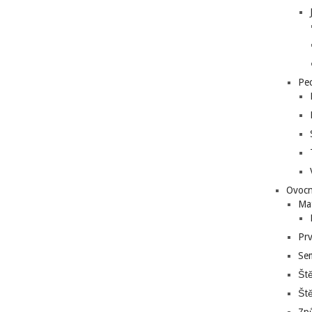
Pe
Ovocn
Ma
Prv
Se
Ště
Ště