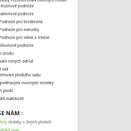
ůsoby rozmnožování ovocných rostlin
Hrušňové podnože
Jabloňové podnože
Podnože pro broskvoně
Podnože pro meruňky
Podnože pro višně a třešně
Slivoňové podnože
o úrodu
vání nových odrůd
í sad
třování plodícího sadu
 poléhavými ovocnými stromky
eň plodů
dní maličkosti
SE NÁM :
loty
stránky o živých plotech
ářská unie