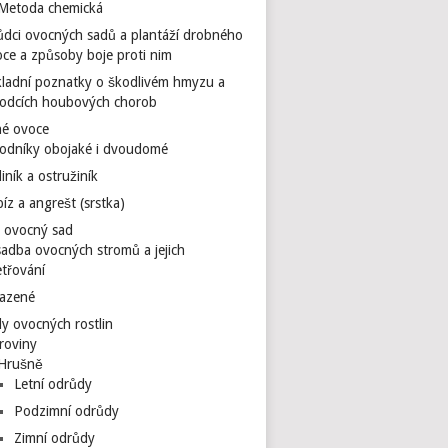
Metoda chemická
dci ovocných sadů a plantáží drobného
ce a způsoby boje proti nim
kladní poznatky o škodlivém hmyzu a
rodcích houbových chorob
é ovoce
hodníky obojaké i dvoudomé
iník a ostružiník
íz a angrešt (srstka)
 ovocný sad
adba ovocných stromů a jejich
třování
azené
y ovocných rostlin
roviny
Hrušně
Letní odrůdy
Podzimní odrůdy
Zimní odrůdy