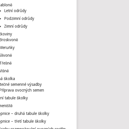
Jabloně
Letní odrůdy
Podzimní odrůdy
Zimní odrůdy
ckoviny
Broskvoně
Meruňky
Slivoně
Třešně
Višně
á školka
tečné semenné výsadby
Příprava ovocných semen
ní tabule školky
meniště
pnice – druhá tabule školky
pnice – třetí tabule školky