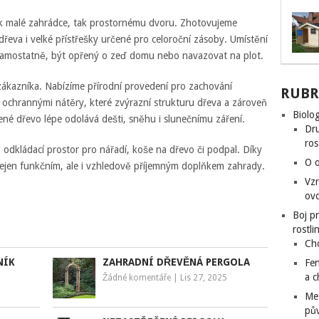
ak malé zahrádce, tak prostornému dvoru. Zhotovujeme
řeva i velké přístřešky určené pro celoroční zásoby. Umístění
át samostatně, být opřený o zeď domu nebo navazovat na plot.
ákazníka. Nabízíme přírodní provedení pro zachování
RUBR
 ochrannými nátěry, které zvýrazní strukturu dřeva a zároveň
Biolog
ené dřevo lépe odolává dešti, sněhu i slunečnímu záření.
Dru
ros
 odkládací prostor pro nářadí, koše na dřevo či podpal. Díky
O o
ejen funkčním, ale i vzhledově příjemným doplňkem zahrady.
Vzr
ovo
Boj p
rostli
Ch
NÍK
ZAHRADNÍ DŘEVĚNÁ PERGOLA
Fen
a 
Žádné komentáře
|
Lis 27, 2025
Me
pů