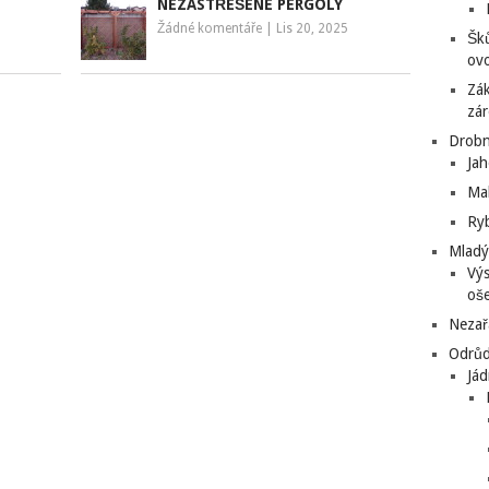
NEZASTŘEŠENÉ PERGOLY
Žádné komentáře
|
Lis 20, 2025
Šků
ovo
Zá
zá
Drobn
Ja
Mal
Ryb
Mladý
Výs
oše
Nezař
Odrůd
Jád