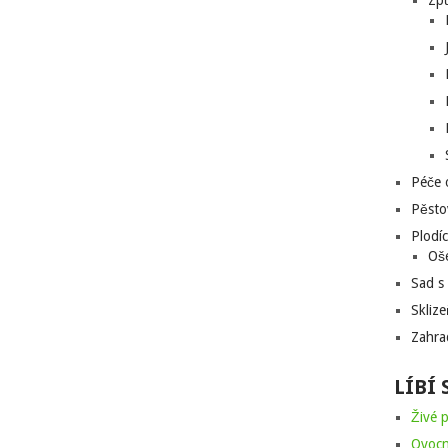
Zp
Péče 
Pěsto
Plodíc
Oše
Sad s
Skliz
Zahra
LÍBÍ 
Živé p
Ovocn