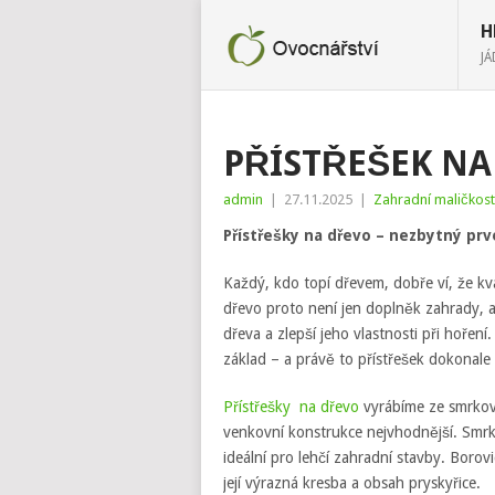
H
J
PŘÍSTŘEŠEK NA
admin
|
27.11.2025
|
Zahradní maličkost
Přístřešky na dřevo – nezbytný prv
Každý, kdo topí dřevem, dobře ví, že kv
dřevo proto není jen doplněk zahrady, a
dřeva a zlepší jeho vlastnosti při hořen
základ – a právě to přístřešek dokonale 
Přístřešky na dřevo
vyrábíme ze smrkové
venkovní konstrukce nejvhodnější. Smrk 
ideální pro lehčí zahradní stavby. Borov
její výrazná kresba a obsah pryskyřice.