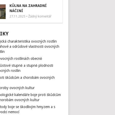
KŮLNA NA ZAHRADNÍ
NÁČINÍ
27.11.2025 • Žádný komentář
IKY
ická charakteristika ovocných rostlin
hové a odrůdové vlastnosti ovocných
tlin
vocných rostlinách obecně
ůstové stupně a stupně plodnosti
cných rostlin
roti škůdcům a chorobám ovocných
n
oroby ovocných kultur
ologické kalendáře boje proti škůdcům
chorobám ovocných kultur
tody boje se škodlivým hmyzem a s
vodci nemocí