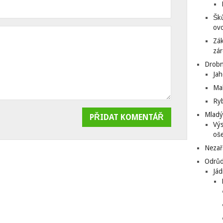
Šků
ovo
Zá
zá
Drobn
Ja
Mal
Ryb
Mladý
Výs
oše
Nezař
Odrůd
Jád