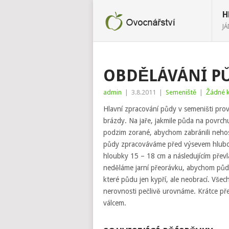
H
J
OBDĚLÁVÁNÍ P
admin
|
3.8.2011
|
Semeniště
|
Žádné 
Hlavní zpracování půdy v semeništi pro
brázdy. Na jaře, jakmile půda na povrch
podzim zorané, abychom zabránili neho
půdy zpracováváme před výsevem hlubo
hloubky 15 – 18 cm a následujícím přev
neděláme jarní přeorávku, abychom půdu 
které půdu jen kypří, ale neobrací. Všech
nerovnosti pečlivě urovnáme. Krátce 
válcem.