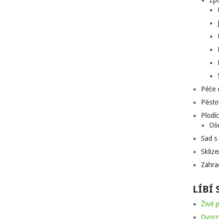
Zp
Péče 
Pěsto
Plodíc
Oše
Sad s
Skliz
Zahra
LÍBÍ 
Živé p
Ovocn