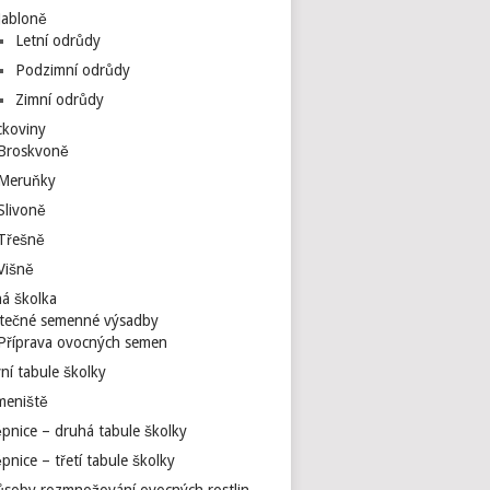
Jabloně
Letní odrůdy
Podzimní odrůdy
Zimní odrůdy
ckoviny
Broskvoně
Meruňky
Slivoně
Třešně
Višně
á školka
tečné semenné výsadby
Příprava ovocných semen
ní tabule školky
meniště
pnice – druhá tabule školky
pnice – třetí tabule školky