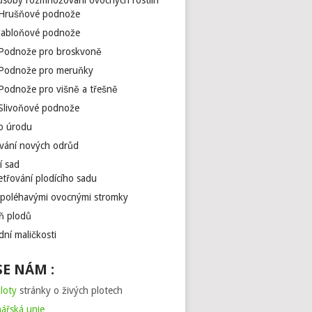
ůsoby rozmnožování ovocných rostlin
Hrušňové podnože
Jabloňové podnože
Podnože pro broskvoně
Podnože pro meruňky
Podnože pro višně a třešně
Slivoňové podnože
o úrodu
vání nových odrůd
í sad
třování plodícího sadu
 poléhavými ovocnými stromky
eň plodů
dní maličkosti
SE NÁM :
loty
stránky o živých plotech
ářská unie