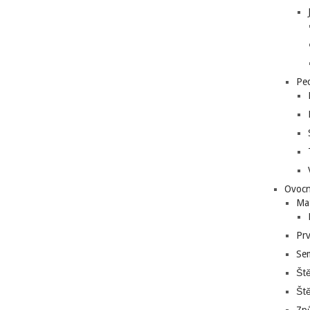
Pe
Ovocn
Ma
Prv
Se
Ště
Ště