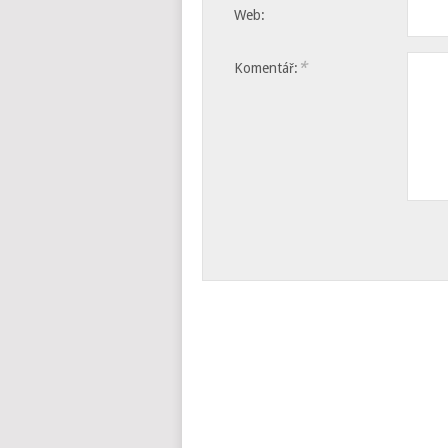
Web:
*
Komentář: