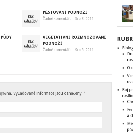
PĚSTOVÁNÍ PODNOŽÍ
Žádné komentáře
|
Srp 3, 2011
 PŮDY
VEGETATIVNÍ ROZMNOŽOVÁNÍ
RUBR
PODNOŽÍ
Biolog
Žádné komentáře
|
Srp 3, 2011
Dru
ros
O o
Vzr
ovo
Boj p
*
ejněna. Vyžadované informace jsou označeny
rostli
Ch
Fen
a 
Me
pů