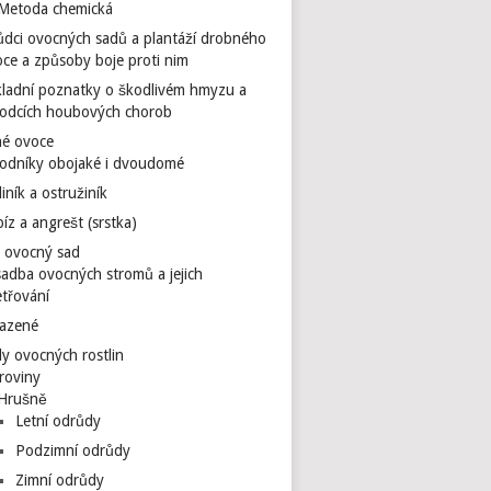
Metoda chemická
dci ovocných sadů a plantáží drobného
ce a způsoby boje proti nim
kladní poznatky o škodlivém hmyzu a
rodcích houbových chorob
é ovoce
hodníky obojaké i dvoudomé
iník a ostružiník
íz a angrešt (srstka)
 ovocný sad
adba ovocných stromů a jejich
třování
azené
y ovocných rostlin
roviny
Hrušně
Letní odrůdy
Podzimní odrůdy
Zimní odrůdy