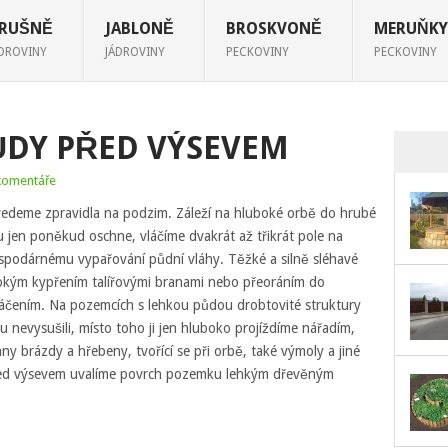
RUŠNĚ
JABLONĚ
BROSKVONĚ
MERUŇKY
ÁDROVINY
JÁDROVINY
PECKOVINY
PECKOVINY
ŮDY PŘED VÝSEVEM
komentáře
vedeme zpravidla na podzim. Záleží na hluboké orbě do hrubé
u jen poněkud oschne, vláčíme dvakrát až třikrát pole na
spodárnému vypařování půdní vláhy. Těžké a silně sléhavé
kým kypřením talířovými branami nebo přeoráním do
láčením. Na pozemcích s lehkou půdou drobtovité struktury
nevysušili, místo toho ji jen hluboko projíždíme nářadím,
ny brázdy a hřebeny, tvořící se při orbě, také výmoly a jiné
před výsevem uvalíme povrch pozemku lehkým dřevěným